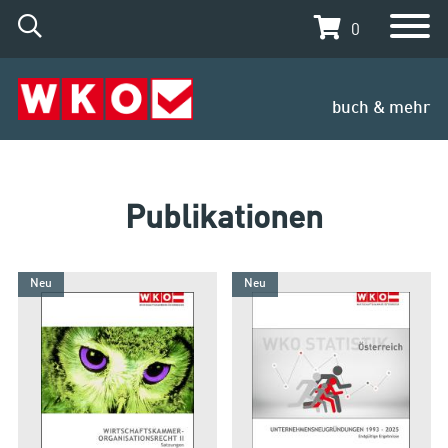
0
buch & mehr
Publikationen
Neu
Neu