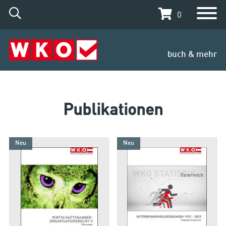
0
buch & mehr
Publikationen
Neu
Neu