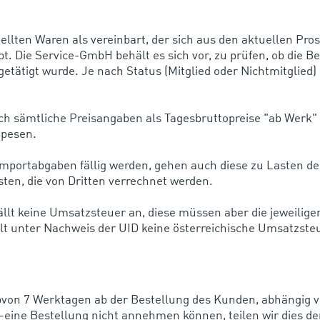
estellten Waren als vereinbart, der sich aus den aktuellen P
. Die Service-GmbH behält es sich vor, zu prüfen, ob die B
ätigt wurde. Je nach Status (Mitglied oder Nichtmitglied) g
ich sämtliche Preisangaben als Tagesbruttopreise "ab Werk"
Spesen.
Importabgaben fällig werden, gehen auch diese zu Lasten des
ten, die von Dritten verrechnet werden.
ällt keine Umsatzsteuer an, diese müssen aber die jeweilige
t unter Nachweis der UID keine österreichische Umsatzsteu
lbvon 7 Werktagen ab der Bestellung des Kunden, abhängig v
 –eine Bestellung nicht annehmen können, teilen wir dies 