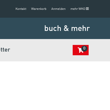
Kontakt
Warenkorb
Anmelden
mehr WKO
buch & mehr
0
tter