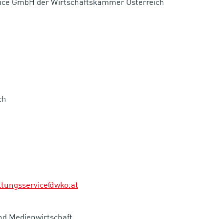
vice GmbH der Wirtschaftskammer Österreich
ch
ltungsservice@wko.at
d Medienwirtschaft