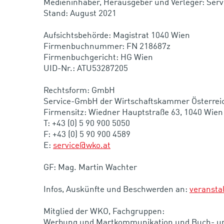
Medieninhaber, Herausgeber und Verleger: Ser
Stand: August 2021
Aufsichtsbehörde: Magistrat 1040 Wien
Firmenbuchnummer: FN 218687z
Firmenbuchgericht: HG Wien
UID-Nr.: ATU53287205
Rechtsform: GmbH
Service-GmbH der Wirtschaftskammer Österrei
Firmensitz: Wiedner Hauptstraße 63, 1040 Wien
T: +43 (0) 5 90 900 5050
F: +43 (0) 5 90 900 4589
E:
service@wko.at
GF: Mag. Martin Wachter
Infos, Auskünfte und Beschwerden an:
veransta
Mitglied der WKO, Fachgruppen:
Werbung und Martkommunikation und Buch- un