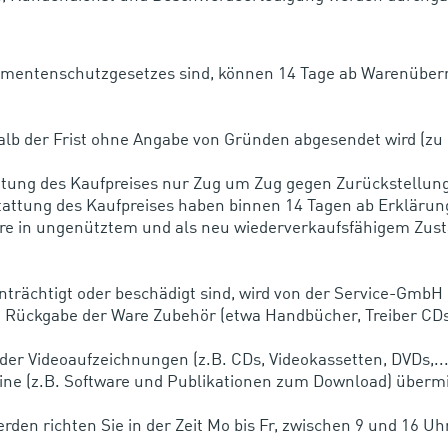
nsumentenschutzgesetzes sind, können 14 Tage ab Warenüb
alb der Frist ohne Angabe von Gründen abgesendet wird (zu
stattung des Kaufpreises nur Zug um Zug gegen Zurückstellu
ttung des Kaufpreises haben binnen 14 Tagen ab Erklärung
 Ware in ungenütztem und als neu wiederverkaufsfähigem Zus
inträchtigt oder beschädigt sind, wird von der Service-GmbH
Rückgabe der Ware Zubehör (etwa Handbücher, Treiber CDs, S
 oder Videoaufzeichnungen (z.B. CDs, Videokassetten, DVDs,...
nline (z.B. Software und Publikationen zum Download) übermi
den richten Sie in der Zeit Mo bis Fr, zwischen 9 und 16 Uh