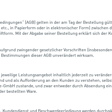
edingungen“ (AGB) gelten in der am Tag der Bestellung gült
 etc., in Papierform oder in elektronischer Form) zwischen
tform. Mit der Abgabe seiner Bestellung erklärt sich der 
aufgrund zwingender gesetzlicher Vorschriften (insbesond
gen Bestimmungen dieser AGB unverändert wirksam.
 jeweilige Leistungsangebot inhaltlich jederzeit zu veränd
ibend und als Aufforderung an den Kunden zu verstehen, selb
e-GmbH zustande, und zwar entweder durch Absendung einer
er bestellten Ware.
nen, Kundendienst und Beschwerdeerledigung werden durchgä