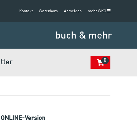
Kontakt
Warenkorb
Anmelden
mehr WKO
buch & mehr
0
tter
- ONLINE-Version