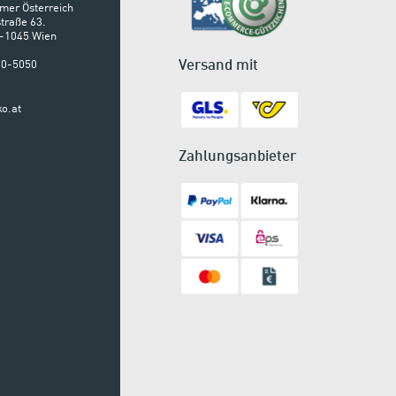
mer Österreich
traße 63.
A-1045 Wien
Versand mit
900-5050
o.at
Zahlungsanbieter