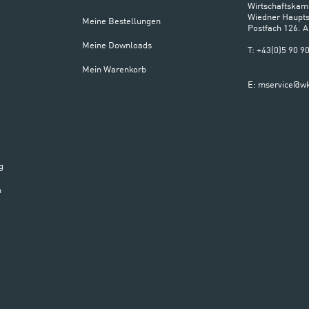
Wirtschaftskam
Wiedner Haupts
Meine Bestellungen
Postfach 126. 
Meine Downloads
T: +43(0)5 90 
Mein Warenkorb
E: mservice@wk
g
n