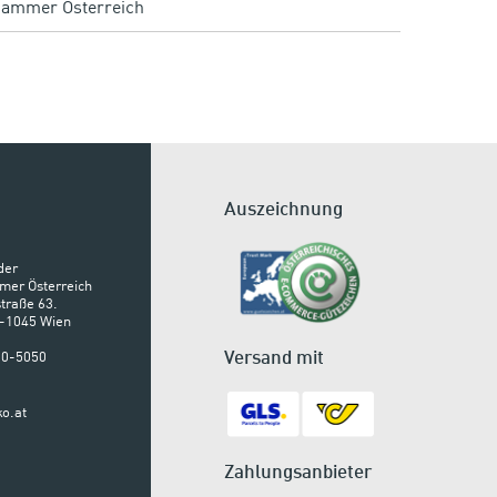
kammer Österreich
Auszeichnung
der
mer Österreich
traße 63.
A-1045 Wien
Versand mit
900-5050
o.at
Zahlungsanbieter