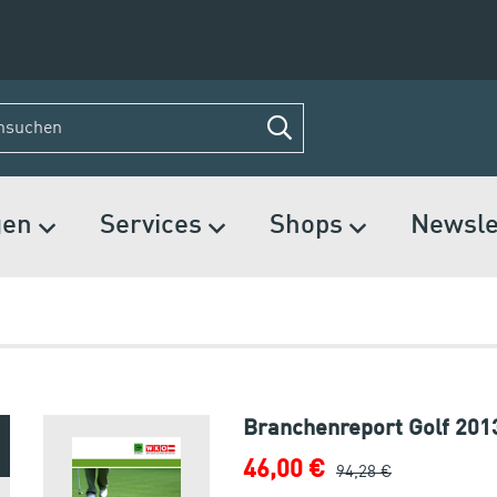
gen
Services
Shops
Newsle
Branchenreport Golf 201
46,00 €
94,28 €