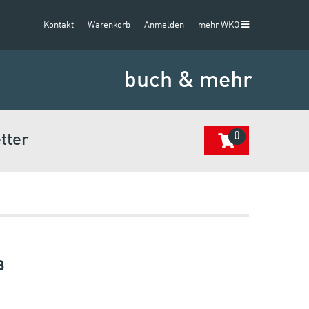
Kontakt
Warenkorb
Anmelden
mehr WKO
buch & mehr
0
tter
3